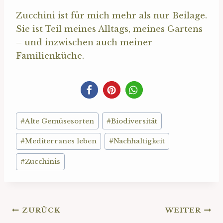
Zucchini ist für mich mehr als nur Beilage.
Sie ist Teil meines Alltags, meines Gartens
– und inzwischen auch meiner
Familienküche.
Schlagworte:
#
Alte Gemüsesorten
#
Biodiversität
#
Mediterranes leben
#
Nachhaltigkeit
#
Zucchinis
Beitragsnavigation
ZURÜCK
WEITER