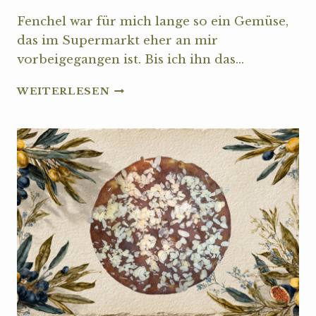
Fenchel war für mich lange so ein Gemüse,
das im Supermarkt eher an mir
vorbeigegangen ist. Bis ich ihn das…
OFENGEMÜSE
WEITERLESEN
MIT
FENCHEL
UND
ZUCCHINI
–
SOMMERLEICHT
&
AROMATISCH