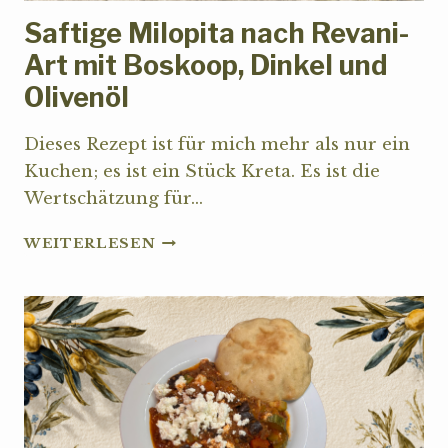
Saftige Milopita nach Revani-
Art mit Boskoop, Dinkel und
Olivenöl
Dieses Rezept ist für mich mehr als nur ein
Kuchen; es ist ein Stück Kreta. Es ist die
Wertschätzung für…
SAFTIGE
WEITERLESEN
MILOPITA
NACH
REVANI-
ART
MIT
BOSKOOP,
DINKEL
UND
OLIVENÖL