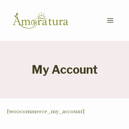
Zum
Inhalt
springen
My Account
[woocommerce_my_account]